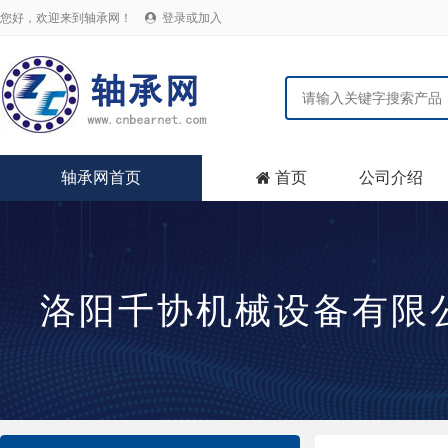
您好，欢迎来到轴承网！
登录或加入

轴承网首页
首页
公司介绍

洛阳千协机械设备有限