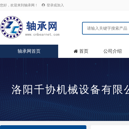
您好，欢迎来到轴承网！
登录或加入

轴承网首页
首页
公司介绍

洛阳千协机械设备有限