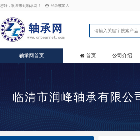
您好，欢迎来到轴承网！
登录或加入

轴承网首页
首页
公司介绍

临清市润峰轴承有限公