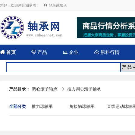
您好，欢迎来到轴承网！
登录或加入


首页

产品

企业

原料行情
产品目录：
调心滚子轴承
推力调心滚子轴承

全部分类
推力球轴承
角接触球轴承
直线运动球轴
关节轴承
调心球轴承
深沟球轴承