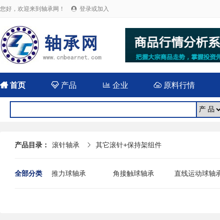
您好，欢迎来到轴承网！
登录或加入


首页

产品

企业

原料行情
产品目录：
滚针轴承
其它滚针+保持架组件

全部分类
推力球轴承
角接触球轴承
直线运动球轴
关节轴承
调心球轴承
深沟球轴承