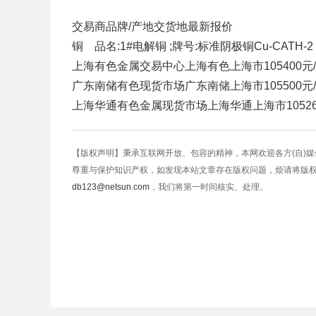
交易商
品牌/产地
交货地
最新报价
铜 品名:1#电解铜 ;牌号:标准阴极铜Cu-CATH-2 
上海有色金属交易中心
上海有色
上海市
105400元
广东南储有色现货市场
广东南储
上海市
105500元
上海华通有色金属现货市场
上海华通
上海市
1052
【版权声明】秉承互联网开放、包容的精神，本网欢迎各方(自)
尊重与保护知识产权，如发现本站文章存在版权问题，烦请将版
db123@netsun.com
，我们将第一时间核实、处理。