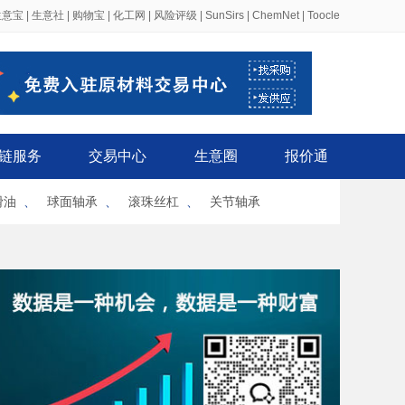
生意宝
|
生意社
|
购物宝
|
化工网
|
风险评级
|
SunSirs
|
ChemNet
|
Toocle
链服务
交易中心
生意圈
报价通
滑油
、
球面轴承
、
滚珠丝杠
、
关节轴承