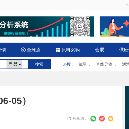
会展
供应
行情

全球通

原料采购
热搜
：
轴承
、
直线导轨
、
润
6-05）
分享到：
