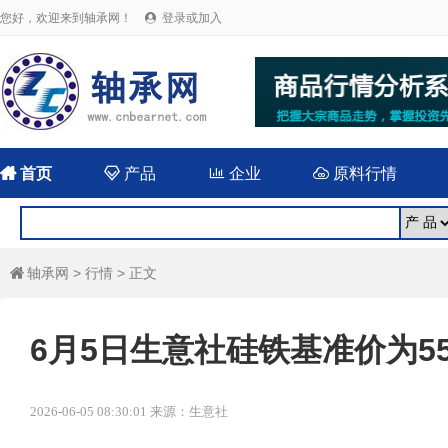
您好，欢迎来到轴承网！
登录或加入


首页

产品

企业

原料行情
轴承网
>
行情
> 正文

6月5日生意社硅铁基准价为559
2026-06-05 08:30:01 来源：生意社