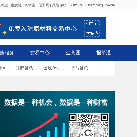
生意宝
|
生意社
|
购物宝
|
化工网
|
风险评级
|
SunSirs
|
ChemNet
|
Toocle
链服务
交易中心
生意圈
报价通
滑油
、
球面轴承
、
滚珠丝杠
、
关节轴承