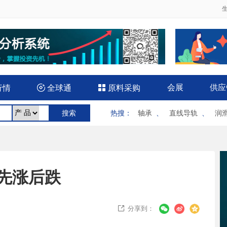
会展
供应
行情

全球通

原料采购
热搜
：
轴承
、
直线导轨
、
润
先涨后跌
分享到：
