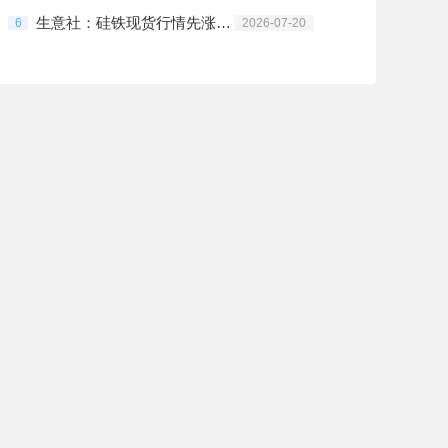
生意社：硅铁现货行情先涨后回调 累涨0.29%
6
2026-07-20