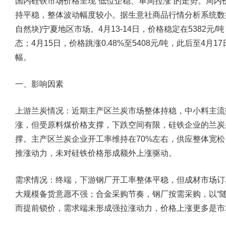
国内硅铁市场价格呈现“低位企稳、单周拉涨”的走势。周内
持平稳，整体波动幅度较小。据生意社商品行情分析系统数据显示，
自然块)宁夏地区市场。4月13-14日，价格稳定在5382元
态；4月15日，价格跳涨0.48%至5408元/吨，此后至4月
幅。
一、影响因素
上游兰炭情况：
近期主产区兰炭市场整体持稳，中小料主流报价
涨，但受原料煤价格支撑，下跌空间有限，硅铁企业的兰炭
撑。主产区兰炭企业开工率维持在70%左右，供应整体宽
推涨动力，未对硅铁价格形成额外上涨驱动。
需求情况：终端，
下游钢厂开工率整体平稳，但成材市场订
大规模备货意愿不强；
合金采购节奏，
钢厂按需采购，以“
而提前锁价，需求端未形成强拉涨动力，价格上涨更多是市