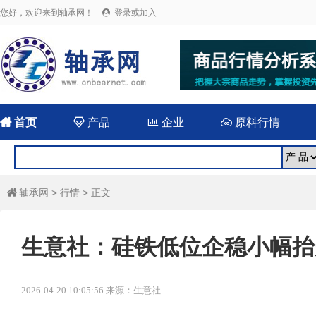
您好，欢迎来到轴承网！
登录或加入


首页

产品

企业

原料行情
轴承网
>
行情
> 正文

生意社：硅铁低位企稳小幅抬
2026-04-20 10:05:56 来源：生意社