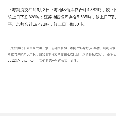
上海期货交易所9月3日上海地区铜库存合计4,382吨，较上日
较上日下跌328吨；江苏地区铜库存合5,535吨，较上日下
平。总共合计19,471吨，较上日下跌30吨。
【版权声明】秉承互联网开放、包容的精神，本网欢迎各方(自)媒体、机构转
尊重与保护知识产权，如发现本站文章存在版权问题，烦请将版权疑问、授权
db123@netsun.com
，我们将第一时间核实、处理。