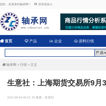
您好，欢迎来到轴承网！
登录或加入


首页

产品

企业

原料行情
轴承网
>
行情
> 正文

生意社：上海期货交易所9月
2025-09-04 09:01:39 来源：生意社