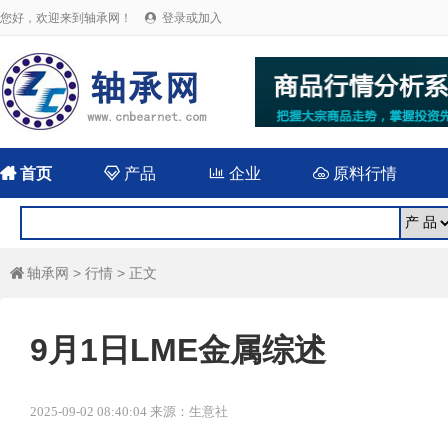
您好，欢迎来到轴承网！
登录或加入


首页

产品

企业

原料行情
轴承网
>
行情
> 正文

9月1日LME金属综述
2025-09-02 08:40:04 来源：生意社